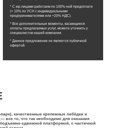
* С юр.лицами работаем по 100%-ной предоплате
(+ 10% по УСН с индивидуальными
предпринимателями или +20% НДС).
* Все дополнительные моменты, касающиеся
оплаты предлагаемых услуг, можете уточнить у
специалистов нашей компании.
* Данное предложение не является публичной
офертой.
Е
парк), качественные крепежные лебёдки и
— все то, что так необходимо для оказания
 подъемно-сдвижной платформой, с частичной
нной задачи.