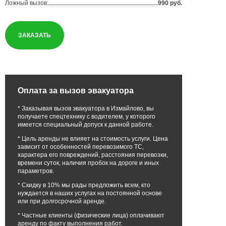
Ложный вызов:
990 руб.
ЗАКАЗАТЬ
Оплата за вызов эвакуатора
* Заказывая вызов эвакуатора в Измайлово, вы
получаете спецтехнику с водителем, у которого
имеется специальный допуск к данной работе.
* Цель аренды не влияет на стоимость услуги. Цена
зависит от особенностей перевозимого ТС,
характера его повреждений, расстояния перевозки,
времени суток, наличия пробок на дороге и иных
параметров.
* Скидку в 10% мы рады предложить всем, кто
нуждается в наших услугах на постоянной основе
или при долгосрочной аренде.
* Частные клиенты (физические лица) оплачивают
аренду по факту выполнения работ.