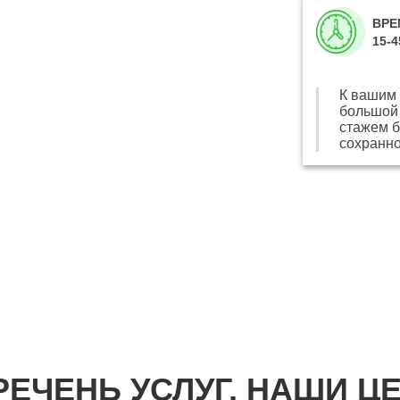
ВРЕ
15-
К вашим 
большой 
стажем б
сохранно
РЕЧЕНЬ УСЛУГ, НАШИ Ц