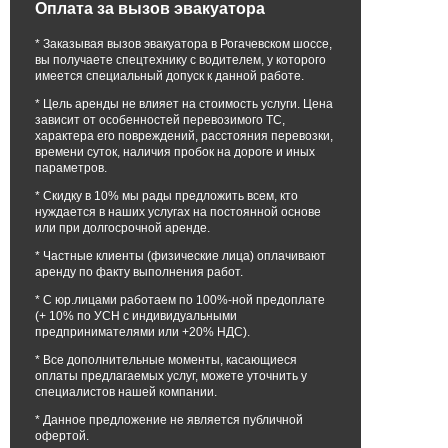
Оплата за вызов эвакуатора
* Заказывая вызов эвакуатора в Рогачевском шоссе,
вы получаете спецтехнику с водителем, у которого
имеется специальный допуск к данной работе.
* Цель аренды не влияет на стоимость услуги. Цена
зависит от особенностей перевозимого ТС,
характера его повреждений, расстояния перевозки,
времени суток, наличия пробок на дороге и иных
параметров.
* Скидку в 10% мы рады предложить всем, кто
нуждается в наших услугах на постоянной основе
или при долгосрочной аренде.
* Частные клиенты (физические лица) оплачивают
аренду по факту выполнения работ.
* С юр.лицами работаем по 100%-ной предоплате
(+ 10% по УСН с индивидуальными
предпринимателями или +20% НДС).
* Все дополнительные моменты, касающиеся
оплаты предлагаемых услуг, можете уточнить у
специалистов нашей компании.
* Данное предложение не является публичной
офертой.