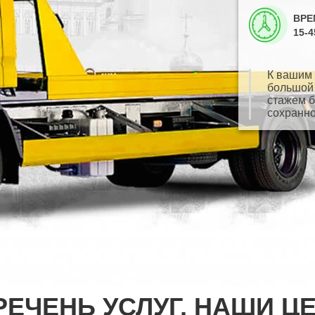
ВРЕ
15-
К вашим 
большой 
стажем б
сохранно
РЕЧЕНЬ УСЛУГ, НАШИ Ц