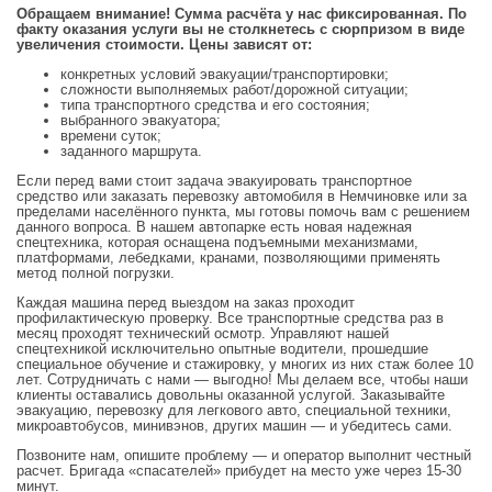
Обращаем внимание! Сумма расчёта у нас фиксированная. По
факту оказания услуги вы не столкнетесь с сюрпризом в виде
увеличения стоимости. Цены зависят от:
конкретных условий эвакуации/транспортировки;
сложности выполняемых работ/дорожной ситуации;
типа транспортного средства и его состояния;
выбранного эвакуатора;
времени суток;
заданного маршрута.
Если перед вами стоит задача эвакуировать транспортное
средство или заказать перевозку автомобиля в Немчиновке или за
пределами населённого пункта, мы готовы помочь вам с решением
данного вопроса. В нашем автопарке есть новая надежная
спецтехника, которая оснащена подъемными механизмами,
платформами, лебедками, кранами, позволяющими применять
метод полной погрузки.
Каждая машина перед выездом на заказ проходит
профилактическую проверку. Все транспортные средства раз в
месяц проходят технический осмотр. Управляют нашей
спецтехникой исключительно опытные водители, прошедшие
специальное обучение и стажировку, у многих из них стаж более 10
лет. Сотрудничать с нами — выгодно! Мы делаем все, чтобы наши
клиенты оставались довольны оказанной услугой. Заказывайте
эвакуацию, перевозку для легкового авто, специальной техники,
микроавтобусов, минивэнов, других машин — и убедитесь сами.
Позвоните нам, опишите проблему — и оператор выполнит честный
расчет. Бригада «спасателей» прибудет на место уже через 15-30
минут.