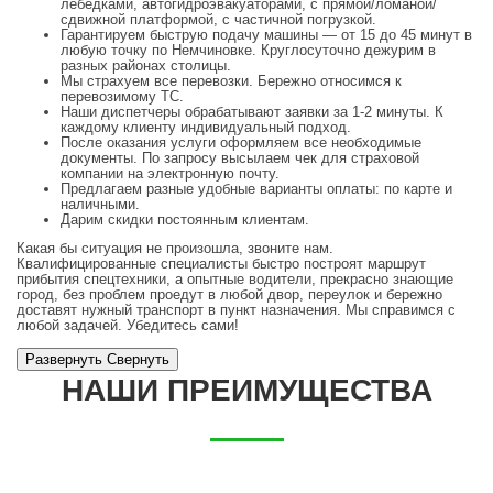
лебедками, автогидроэвакуаторами, с прямой/ломаной/
сдвижной платформой, с частичной погрузкой.
Гарантируем быструю подачу машины — от 15 до 45 минут в
любую точку по Немчиновке. Круглосуточно дежурим в
разных районах столицы.
Мы страхуем все перевозки. Бережно относимся к
перевозимому ТС.
Наши диспетчеры обрабатывают заявки за 1-2 минуты. К
каждому клиенту индивидуальный подход.
После оказания услуги оформляем все необходимые
документы. По запросу высылаем чек для страховой
компании на электронную почту.
Предлагаем разные удобные варианты оплаты: по карте и
наличными.
Дарим скидки постоянным клиентам.
Какая бы ситуация не произошла, звоните нам.
Квалифицированные специалисты быстро построят маршрут
прибытия спецтехники, а опытные водители, прекрасно знающие
город, без проблем проедут в любой двор, переулок и бережно
доставят нужный транспорт в пункт назначения. Мы справимся с
любой задачей. Убедитесь сами!
Развернуть
Cвернуть
НАШИ ПРЕИМУЩЕСТВА