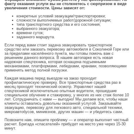
факту оказания услуги вы не столкнетесь с сюрпризом в виде
увеличения стоимости. Цены зависят от:
конкретных условий эвакуации/транспортировки;
сложности выполняемых работ/дорожной ситуации;
типа транспортного средства и его состояния;
выбранного эвакуатора;
времени суток;
заданного маршрута.
Если перед вами стоит задача эвакуировать транспортное
средство или заказать перевозку автомобиля в Соколиной Горе или
за пределами населённого пункта, мы готовы помочь вам с
решением данного вопроса. В нашем автопарке есть новая
надежная спецтехника, которая оснащена подъемными
механизмами, платформами, лебедками, кранами, позволяющими
применять метод полной погрузки.
Каждая машина перед выездом на заказ проходит
профилактическую проверку. Все транспортные средства раз в
месяц проходят технический осмотр. Управляют нашей
спецтехникой исключительно опытные водители, прошедшие
специальное обучение и стажировку, у многих из них стаж более 10
лет. Сотрудничать с нами — выгодно! Мы делаем все, чтобы наши
клиенты оставались довольны оказанной услугой. Заказывайте
эвакуацию, перевозку для легкового авто, специальной техники,
микроавтобусов, минивэнов, других машин — и убедитесь сами.
Позвоните нам, опишите проблему — и оператор выполнит честный
расчет. Бригада «спасателей» прибудет на место уже через 15-30
минут.