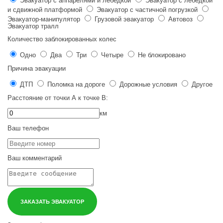
Эвакуатор с аппарелями и лебедкой
Эвакуатор с лебедкой
и сдвижной платформой
Эвакуатор с частичной погрузкой
Эвакуатор-манипулятор
Грузовой эвакуатор
Автовоз
Эвакуатор тралл
Количество заблокированных колес
Одно
Два
Три
Четыре
Не блокировано
Причина эвакуации
ДТП
Поломка на дороге
Дорожные условия
Другое
Расстояние от точки
А
к точке
В
:
км
Ваш телефон
Ваш комментарий
ЗАКАЗАТЬ ЭВАКУАТОР