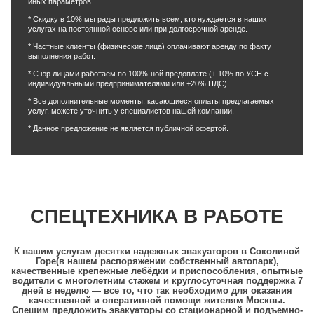
иных параметров.
* Скидку в 10% мы рады предложить всем, кто нуждается в наших
услугах на постоянной основе или при долгосрочной аренде.
* Частные клиенты (физические лица) оплачивают аренду по факту
выполнения работ.
* С юр.лицами работаем по 100%-ной предоплате (+ 10% по УСН с
индивидуальными предпринимателями или +20% НДС).
* Все дополнительные моменты, касающиеся оплаты предлагаемых
услуг, можете уточнить у специалистов нашей компании.
* Данное предложение не является публичной офертой.
СПЕЦТЕХНИКА В РАБОТЕ
К вашим услугам десятки надежных эвакуаторов в Соколиной
Горе(в нашем распоряжении собственный автопарк),
качественные крепежные лебёдки и приспособления, опытные
водители с многолетним стажем и круглосуточная поддержка 7
дней в неделю — все то, что так необходимо для оказания
качественной и оперативной помощи жителям Москвы.
Спешим предложить эвакуаторы со стационарной и подъемно-