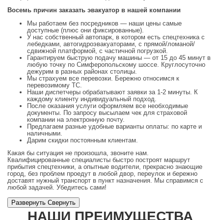
Восемь причин заказать эвакуатор в нашей компании
Мы работаем без посредников — наши цены самые
доступные (плюс они фиксированные).
У нас собственный автопарк, в котором есть спецтехника с
лебедками, автогидроэвакуаторами, с прямой/ломаной/
сдвижной платформой, с частичной погрузкой.
Гарантируем быструю подачу машины — от 15 до 45 минут в
любую точку по Симферопольскому шоссе. Круглосуточно
дежурим в разных районах столицы.
Мы страхуем все перевозки. Бережно относимся к
перевозимому ТС.
Наши диспетчеры обрабатывают заявки за 1-2 минуты. К
каждому клиенту индивидуальный подход.
После оказания услуги оформляем все необходимые
документы. По запросу высылаем чек для страховой
компании на электронную почту.
Предлагаем разные удобные варианты оплаты: по карте и
наличными.
Дарим скидки постоянным клиентам.
Какая бы ситуация не произошла, звоните нам.
Квалифицированные специалисты быстро построят маршрут
прибытия спецтехники, а опытные водители, прекрасно знающие
город, без проблем проедут в любой двор, переулок и бережно
доставят нужный транспорт в пункт назначения. Мы справимся с
любой задачей. Убедитесь сами!
Развернуть
Cвернуть
НАШИ ПРЕИМУЩЕСТВА