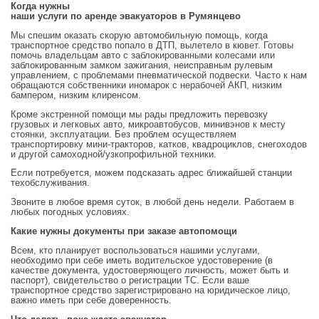
Когда нужны
наши услуги по аренде эвакуаторов в Румянцево
Мы спешим оказать скорую автомобильную помощь, когда
транспортное средство попало в ДТП, вылетело в кювет. Готовы
помочь владельцам авто с заблокированными колесами или
заблокированным замком зажигания, неисправным рулевым
управлением, с проблемами пневматической подвески. Часто к нам
обращаются собственники иномарок с нерабочей АКП, низким
бампером, низким клиренсом.
Кроме экстренной помощи мы рады предложить перевозку
грузовых и легковых авто, микроавтобусов, минивэнов к месту
стоянки, эксплуатации. Без проблем осуществляем
транспортировку мини-тракторов, катков, квадроциклов, снегоходов
и другой самоходной/узкопрофильной техники.
Если потребуется, можем подсказать адрес ближайшей станции
техобслуживания.
Звоните в любое время суток, в любой день недели. Работаем в
любых погодных условиях.
Какие нужны документы при заказе автопомощи
Всем, кто планирует воспользоваться нашими услугами,
необходимо при себе иметь водительское удостоверение (в
качестве документа, удостоверяющего личность, может быть и
паспорт), свидетельство о регистрации ТС. Если ваше
транспортное средство зарегистрировано на юридическое лицо,
важно иметь при себе доверенность.