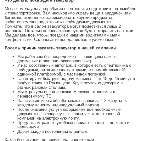
Что делать, пока ждете эвакуатор
Мы рекомендуем до прибытия спецтехники подготовить автомобиль
к транспортировке. Вам необходимо убрать вещи в бардачок или
багажное отделение, зафиксировать хрупкие предметы,
заблаговременно подготовить необходимые документы.
Помните, что в салон эвакуатора могут поместиться лишь 2
человека. Остальных пассажиров нужно будет отправить на такси.
Мы делаем все, чтобы поездки с нашими водителями были
комфортными. Салоны авто всегда чистые и ухоженные.
Восемь причин заказать эвакуатор в нашей компании
Мы работаем без посредников — наши цены самые
доступные (плюс они фиксированные).
У нас собственный автопарк, в котором есть спецтехника с
лебедками, автогидроэвакуаторами, с прямой/ломаной/
сдвижной платформой, с частичной погрузкой.
Гарантируем быструю подачу машины — от 15 до 45 минут в
любую точку по Румянцево. Круглосуточно дежурим в
разных районах столицы.
Мы страхуем все перевозки. Бережно относимся к
перевозимому ТС.
Наши диспетчеры обрабатывают заявки за 1-2 минуты. К
каждому клиенту индивидуальный подход.
После оказания услуги оформляем все необходимые
документы. По запросу высылаем чек для страховой
компании на электронную почту.
Предлагаем разные удобные варианты оплаты: по карте и
наличными.
Дарим скидки постоянным клиентам.
Какая бы ситуация не произошла, звоните нам.