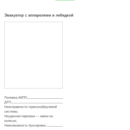
Эвакуатор с аппарелями и лебедкой
Поломка АКПП;
ДТП;
Неисправности тормозной/рулевой
системы;
Неудачная парковка — замки на
колесах;
Невозможность буксировки.